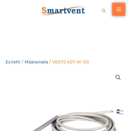
Skip
Search
to
content
VENTS KDT-M 150
Esileht
/
Määramata
/ VENTS KDT-M 150