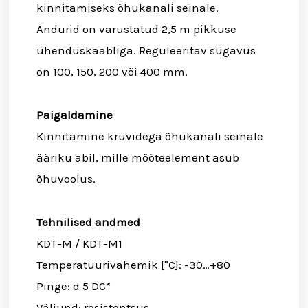
kinnitamiseks õhukanali seinale.
Andurid on varustatud 2,5 m pikkuse
ühenduskaabliga. Reguleeritav sügavus
on 100, 150, 200 või 400 mm.
Paigaldamine
Kinnitamine kruvidega õhukanali seinale
ääriku abil, mille mõõteelement asub
õhuvoolus.
Tehnilised andmed
KDT-M / KDT-M1
Temperatuurivahemik [°C]: -30…+80
Pinge: d 5 DC*
Väljund: resistentsus