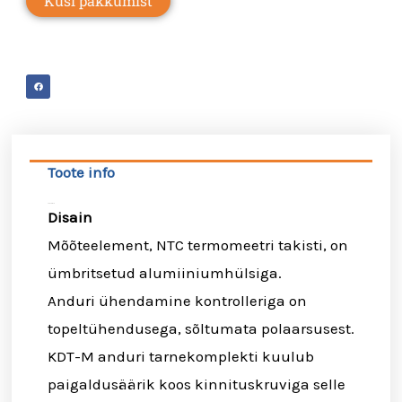
Küsi pakkumist
Toote info
Toote info
Disain
Mõõteelement, NTC termomeetri takisti, on
ümbritsetud alumiiniumhülsiga.
Anduri ühendamine kontrolleriga on
topeltühendusega, sõltumata polaarsusest.
KDT-M anduri tarnekomplekti kuulub
paigaldusäärik koos kinnituskruviga selle