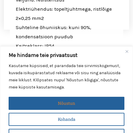
Elektriühendus: topeltjuhtmega, ristlõige
2×0,25 mm2
Suhteline õhuniiskus: kuni 90%,
kondensatsioon puudub
Kaitseklass: IP54
Me hindame teie privaatsust
Elektriseadme klass: III
*Anduri kaudu tekitatud maksimaalne
Kasutame küpsiseid, et parandada teie sirvimiskogemust,
kuvada isikupärastatud reklaame või sisu ning analüüsida
vool rakendatud pingega on 2 mA.
meie liiklust. Klõpsates nupul 'Nõustun kõigiga', nõustute
meie küpsiste kasutamisega.
Nõustun
Smartvent Group OÜ
Reg.nr. 12535835
Kohanda
Läike tee 1, 75312 Peetri küla, Rae vald, Harjumaa