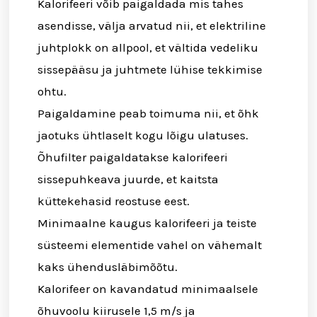
Kalorifeeri võib paigaldada mis tahes
asendisse, välja arvatud nii, et elektriline
juhtplokk on allpool, et vältida vedeliku
sissepääsu ja juhtmete lühise tekkimise
ohtu.
Paigaldamine peab toimuma nii, et õhk
jaotuks ühtlaselt kogu lõigu ulatuses.
Õhufilter paigaldatakse kalorifeeri
sissepuhkeava juurde, et kaitsta
küttekehasid reostuse eest.
Minimaalne kaugus kalorifeeri ja teiste
süsteemi elementide vahel on vähemalt
kaks ühendusläbimõõtu.
Kalorifeer on kavandatud minimaalsele
õhuvoolu kiirusele 1,5 m/s ja