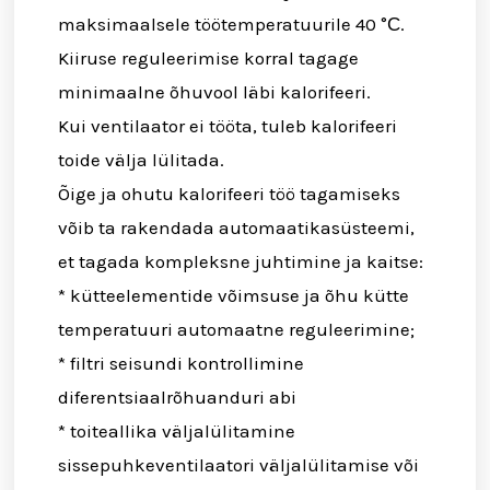
maksimaalsele töötemperatuurile 40 °С.
Kiiruse reguleerimise korral tagage
minimaalne õhuvool läbi kalorifeeri.
Kui ventilaator ei tööta, tuleb kalorifeeri
toide välja lülitada.
Õige ja ohutu kalorifeeri töö tagamiseks
võib ta rakendada automaatikasüsteemi,
et tagada kompleksne juhtimine ja kaitse:
* kütteelementide võimsuse ja õhu kütte
temperatuuri automaatne reguleerimine;
* filtri seisundi kontrollimine
diferentsiaalrõhuanduri abi
* toiteallika väljalülitamine
sissepuhkeventilaatori väljalülitamise või