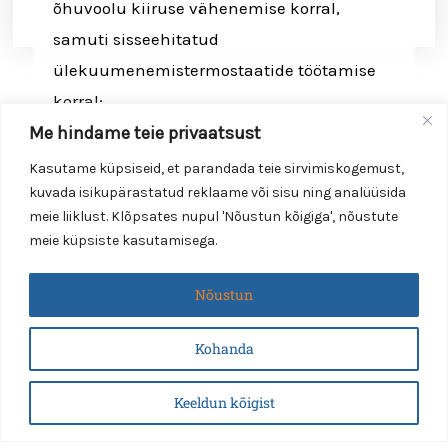
õhuvoolu kiiruse vähenemise korral,
samuti sisseehitatud
ülekuumenemistermostaatide töötamise
korral;
Me hindame teie privaatsust
* ventilatsioonisüsteemi väljalülitamine
koos elektriliste kütteelementide
Kasutame küpsiseid, et parandada teie sirvimiskogemust,
kuvada isikupärastatud reklaame või sisu ning analüüsida
läbipuhumisega.
meie liiklust. Klõpsates nupul 'Nõustun kõigiga', nõustute
meie küpsiste kasutamisega.
Nõustun
Smartvent Group OÜ
Reg.nr. 12535835
Kohanda
Läike tee 1, 75312 Peetri küla, Rae vald, Harjumaa
Keeldun kõigist
E-mail:
info@smartventgroup.ee
Telefon:
+372 50 39 221