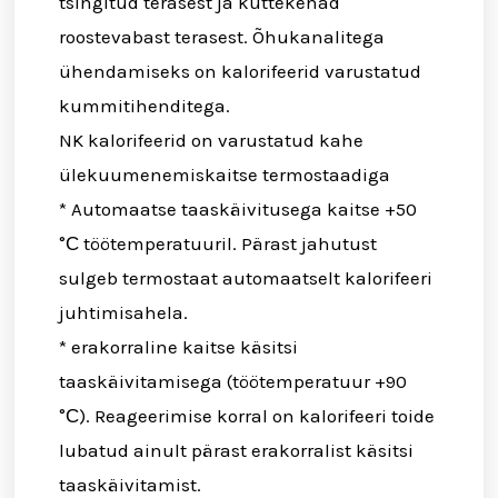
tsingitud terasest ja küttekehad
roostevabast terasest. Õhukanalitega
ühendamiseks on kalorifeerid varustatud
kummitihenditega.
NK kalorifeerid on varustatud kahe
ülekuumenemiskaitse termostaadiga
* Automaatse taaskäivitusega kaitse +50
°С töötemperatuuril. Pärast jahutust
sulgeb termostaat automaatselt kalorifeeri
juhtimisahela.
* erakorraline kaitse käsitsi
taaskäivitamisega (töötemperatuur +90
°С). Reageerimise korral on kalorifeeri toide
lubatud ainult pärast erakorralist käsitsi
taaskäivitamist.