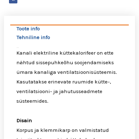
Toote info
Tehniline info
Toote info
Kanali elektriline küttekalorifeer on ette
nähtud sissepuhkeõhu soojendamiseks
ümara kanaliga ventilatsioonisüsteemis.
Kasutatakse erinevate ruumide kütte-,
ventilatsiooni- ja jahutusseadmete
süsteemides.
Disain
Korpus ja klemmikarp on valmistatud