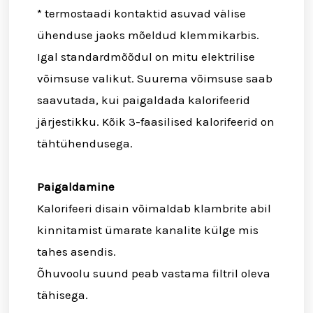
* termostaadi kontaktid asuvad välise
ühenduse jaoks mõeldud klemmikarbis.
Igal standardmõõdul on mitu elektrilise
võimsuse valikut. Suurema võimsuse saab
saavutada, kui paigaldada kalorifeerid
järjestikku. Kõik 3-faasilised kalorifeerid on
tähtühendusega.
Paigaldamine
Kalorifeeri disain võimaldab klambrite abil
kinnitamist ümarate kanalite külge mis
tahes asendis.
Õhuvoolu suund peab vastama filtril oleva
tähisega.