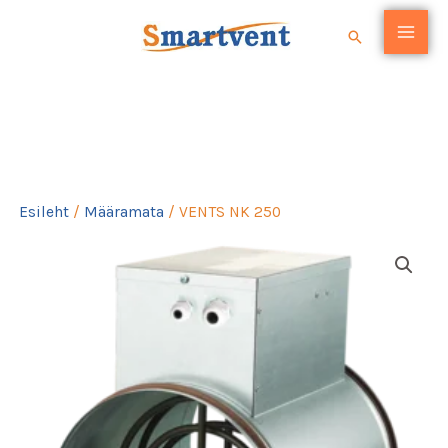
Skip
Search
to
content
VENTS NK 250
Esileht
/
Määramata
/ VENTS NK 250