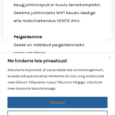
Kaugjuhtimispult ei kuulu tarnekomplekti.
Seadme juhtimiseks WiFi kaudu laadige
alla mobiilirakendus VENTS AHU.
Paigaldamine
Seade on mõeldud paigaldamiseks
siseruumidesse.
Me hindame teie privaatsust
Seadme paigaldamise ajal veenduge, et
kondensaadi kogumine ja äravool oleks
Kasutame küpsiseid, et parandada teie sirvimiskogemust,
kuvada isikupärastatud reklaame või sisu ning analüüsida
õige
meie liiklust. Klõpsates nupul 'Nõustun kõigiga', nõustute
meie küpsiste kasutamisega.
Nõustun
Smartvent Group OÜ