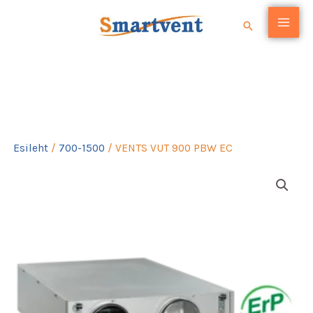
Skip
Search
to
content
VENTS VUT 900 PBW EC
Esileht
/
700-1500
/ VENTS VUT 900 PBW EC