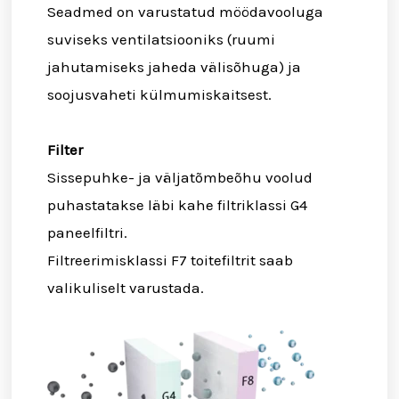
Seadmed on varustatud möödavooluga
suviseks ventilatsiooniks (ruumi
jahutamiseks jaheda välisõhuga) ja
soojusvaheti külmumiskaitsest.
Filter
Sissepuhke- ja väljatõmbeõhu voolud
puhastatakse läbi kahe filtriklassi G4
paneelfiltri.
Filtreerimisklassi F7 toitefiltrit saab
valikuliselt varustada.