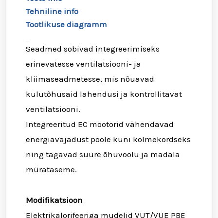
Tehniline info
Tootlikuse diagramm
Toote info
Seadmed sobivad integreerimiseks
erinevatesse ventilatsiooni- ja
kliimaseadmetesse, mis nõuavad
kulutõhusaid lahendusi ja kontrollitavat
ventilatsiooni.
Integreeritud EC mootorid vähendavad
energiavajadust poole kuni kolmekordseks
ning tagavad suure õhuvoolu ja madala
mürataseme.
Modifikatsioon
Elektrikalorifeeriga mudelid VUT/VUE PBE