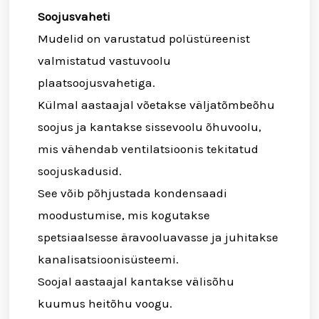
Soojusvaheti
Mudelid on varustatud polüstüreenist
valmistatud vastuvoolu
plaatsoojusvahetiga.
Külmal aastaajal võetakse väljatõmbeõhu
soojus ja kantakse sissevoolu õhuvoolu,
mis vähendab ventilatsioonis tekitatud
soojuskadusid.
See võib põhjustada kondensaadi
moodustumise, mis kogutakse
spetsiaalsesse äravooluavasse ja juhitakse
kanalisatsioonisüsteemi.
Soojal aastaajal kantakse välisõhu
kuumus heitõhu voogu.