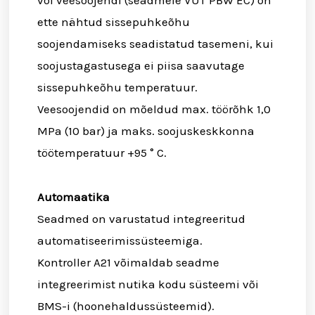
või veesoojendi (seadmele VUT PBW EC) on
ette nähtud sissepuhkeõhu
soojendamiseks seadistatud tasemeni, kui
soojustagastusega ei piisa saavutage
sissepuhkeõhu temperatuur.
Veesoojendid on mõeldud max. töörõhk 1,0
MPa (10 bar) ja maks. soojuskeskkonna
töötemperatuur +95 ° C.
Automaatika
Seadmed on varustatud integreeritud
automatiseerimissüsteemiga.
Kontroller A21 võimaldab seadme
integreerimist nutika kodu süsteemi või
BMS-i (hoonehaldussüsteemid).