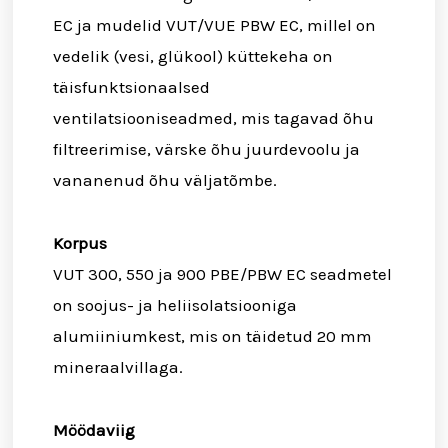
EC ja mudelid VUT/VUE PBW EC, millel on
vedelik (vesi, glükool) küttekeha on
täisfunktsionaalsed
ventilatsiooniseadmed, mis tagavad õhu
filtreerimise, värske õhu juurdevoolu ja
vananenud õhu väljatõmbe.
Korpus
VUT 300, 550 ja 900 PBE/PBW EC seadmetel
on soojus- ja heliisolatsiooniga
alumiiniumkest, mis on täidetud 20 mm
mineraalvillaga.
Möödaviig