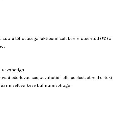
 suure tõhususega lektrooniliselt kommuteeritud (EC) ala
ad.
jusvahetiga.
tuvad pöörlevad soojusvahetid selle poolest, et neil ei t
n äärmiselt väikese külmumisohuga.