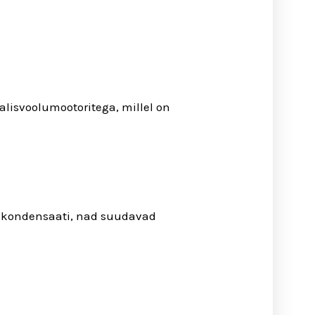
lisvoolumootoritega, millel on
eki kondensaati, nad suudavad