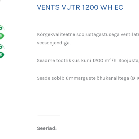
VENTS VUTR 1200 WH EC
Kõrgekvaliteetne soojustagastusega ventilat
veesoojendiga.
3
Seadme tootlikkus kuni 1200 m
/h. Soojust
Seade sobib ümmarguste õhukanalitega (Ø 16
Seeriad: