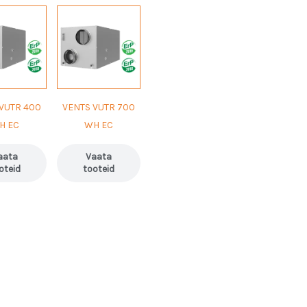
VUTR 400
VENTS VUTR 700
H EC
WH EC
aata
Vaata
oteid
tooteid