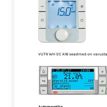
VUTR WH EC A18 seadmed on varusta
Automaatika