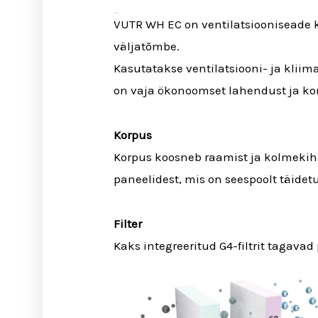
Toote info
VUTR WH EC on ventilatsiooniseade k
väljatõmbe.
Kasutatakse ventilatsiooni- ja klii
on vaja ökonoomset lahendust ja kon
Korpus
Korpus koosneb raamist ja kolmekihi
paneelidest, mis on seespoolt täidetu
Filter
Kaks integreeritud G4-filtrit tagav