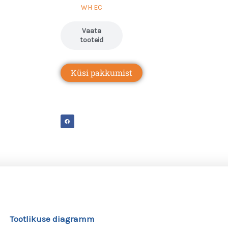
WH EC
Vaata
tooteid
Küsi pakkumist
Tootlikuse diagramm