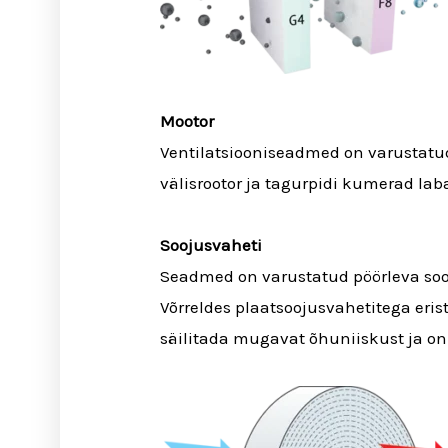
Mootor
Ventilatsiooniseadmed on varustatud
välisrootor ja tagurpidi kumerad lab
Soojusvaheti
Seadmed on varustatud pöörleva soo
Võrreldes plaatsoojusvahetitega eris
säilitada mugavat õhuniiskust ja o