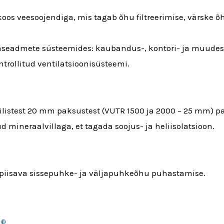
oos veesoojendiga, mis tagab õhu filtreerimise, värske
maseadmete süsteemides: kaubandus-, kontori- ja muudes
trollitud ventilatsioonisüsteemi.
listest 20 mm paksustest (VUTR 1500 ja 2000 – 25 mm) p
d mineraalvillaga, et tagada soojus- ja heliisolatsioon.
ad piisava sissepuhke- ja väljapuhkeõhu puhastamise.