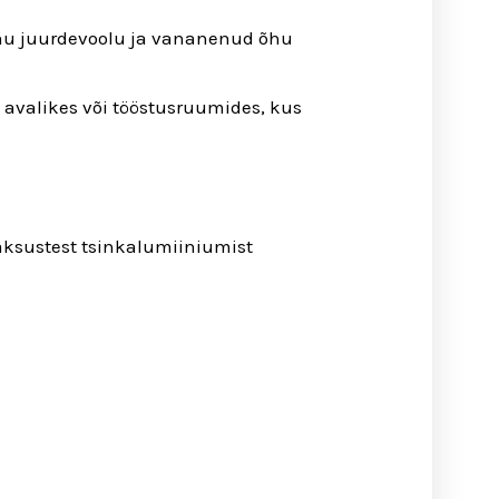
 õhu juurdevoolu ja vananenud õhu
 avalikes või tööstusruumides, kus
aksustest tsinkalumiiniumist