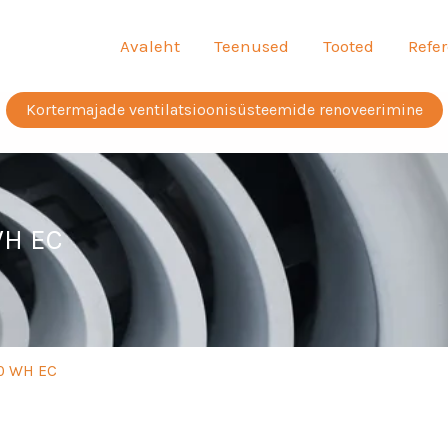
Avaleht
Teenused
Tooted
Refer
Kortermajade ventilatsioonisüsteemide renoveerimine
WH EC
0 WH EC