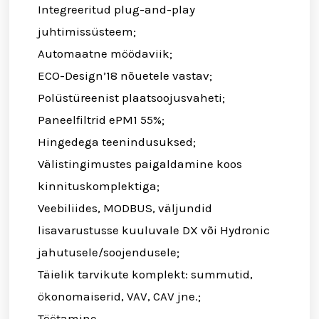
Integreeritud plug-and-play
juhtimissüsteem;
Automaatne möödaviik;
ECO-Design’18 nõuetele vastav;
Polüstüreenist plaatsoojusvaheti;
Paneelfiltrid ePM1 55%;
Hingedega teenindusuksed;
Välistingimustes paigaldamine koos
kinnituskomplektiga;
Veebiliides, MODBUS, väljundid
lisavarustusse kuuluvale DX või Hydronic
jahutusele/soojendusele;
Täielik tarvikute komplekt: summutid,
ökonomaiserid, VAV, CAV jne.;
Töötamine