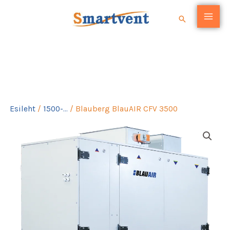
Skip
Search
to
content
Blauberg BlauAIR CFV 3500
Esileht
/
1500-...
/ Blauberg BlauAIR CFV 3500