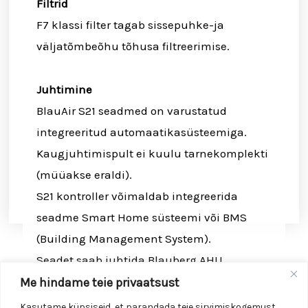
Filtrid
F7 klassi filter tagab sissepuhke-ja
väljatõmbeõhu tõhusa filtreerimise.
Juhtimine
BlauAir S21 seadmed on varustatud
integreeritud automaatikasüsteemiga.
Kaugjuhtimispult ei kuulu tarnekomplekti
(müüakse eraldi).
S21 kontroller võimaldab integreerida
seadme Smart Home süsteemi või BMS
(Building Management System).
Seadet saab juhtida Blauberg AHU
mobiilirakendusega Wi-Fi kaudu.
Me hindame teie privaatsust
Kasutame küpsiseid, et parandada teie sirvimiskogemust,