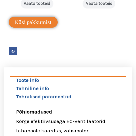
Vaata tooteid
Vaata tooteid
Küsi pakkumist
Toote info
Tehniline info
Tehnilised parameetrid
Toote info
Põhiomadused
Kõrge efektiivsusega EC-ventilaatorid,
tahapoole kaardus, välisrootor;