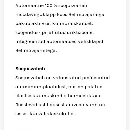
Automaatne 100 % soojusvaheti
möödaviiguklapp koos Belimo ajamiga
pakub aktiivset külmumiskaitset,
soojendus- ja jahutusfunktsioone.
Integreeritud automaatsed välisklapid
Belimo ajamitega.
Soojusvaheti
Soojusvaheti on valmistatud profileeritud
alumiiniumplaatidest, mis on pakitud
elastse kuumuskindla hermeetikuga.
Roostevabast terasest äravooluvann nii
sisse- kui väljalaskeküljel.