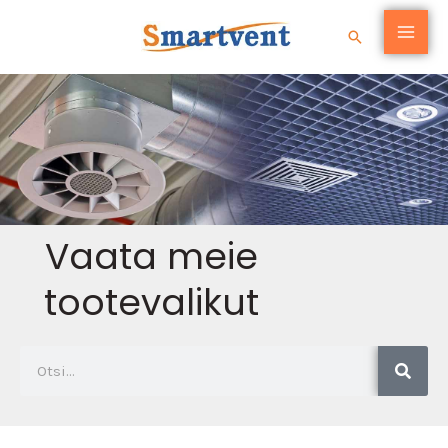
Skip
Search
to
content
Vaata meie
tootevalikut
Search