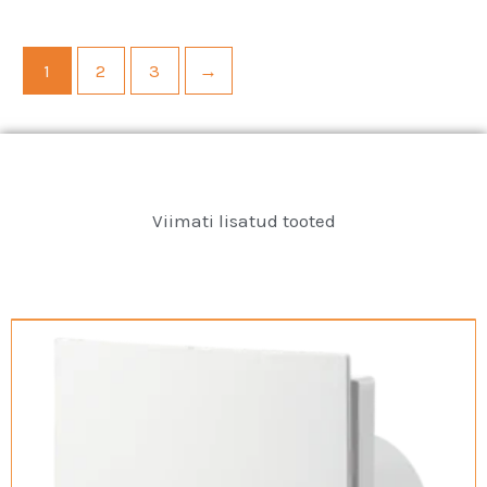
1
2
3
→
Viimati lisatud tooted