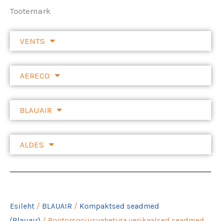
Tootemark
VENTS
AERECO
BLAUAIR
ALDES
Esileht
/
BLAUAIR
/
Kompaktsed seadmed
(Blauair)
/ Rootorsoojusvahetiga verikaalsed seadmed