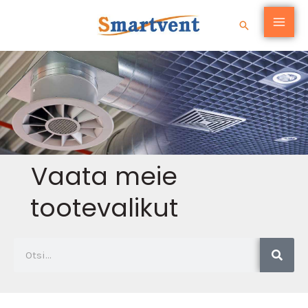
Skip
Search
to
content
Vaata meie
tootevalikut
Search