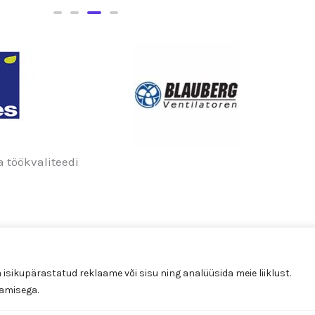
Vents Quiet-Style 100
VTH
Vents Quiet-Style 100 T
 töökvaliteedi
sikupärastatud reklaame või sisu ning analüüsida meie liiklust.
tamisega.