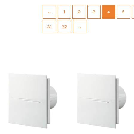
←
1
2
3
4
5
31
32
→