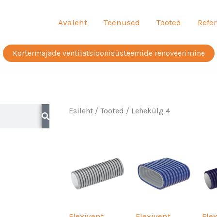
Avaleht
Teenused
Tooted
Refer
Kortermajade ventilatsioonisüsteemide renoveerimine
Esileht
/
Tooted
/ Lehekülg 4
Flexivent
Flexivent
Fle