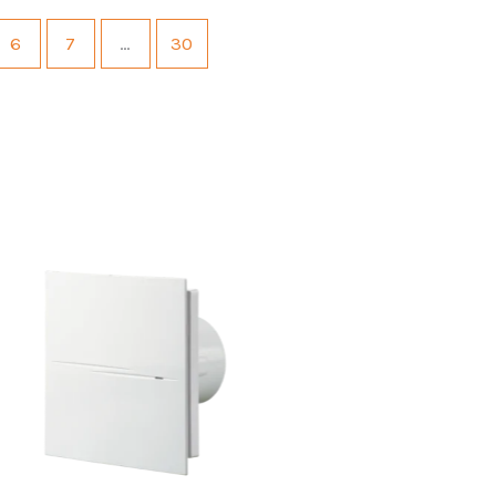
6
7
…
30