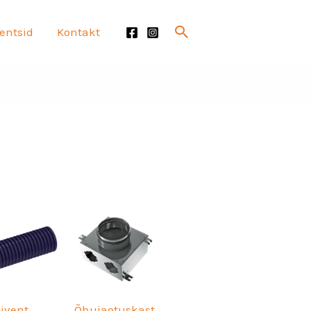
Search
entsid
Kontakt
xivent
Õhujaotuskast