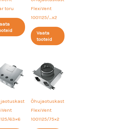
r toru
FlexiVent
1001125/…x2
aata
ooteid
Vaata
tooteid
jaotuskast
Õhujaotuskast
xiVent
FlexiVent
1125/63×6
1001125/75×2