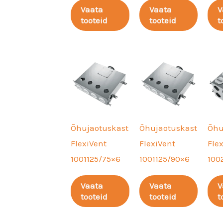
Vaata
Vaata
V
tooteid
tooteid
t
Õhujaotuskast
Õhujaotuskast
Õhu
FlexiVent
FlexiVent
Fle
1001125/75×6
1001125/90×6
100
Vaata
Vaata
V
tooteid
tooteid
t