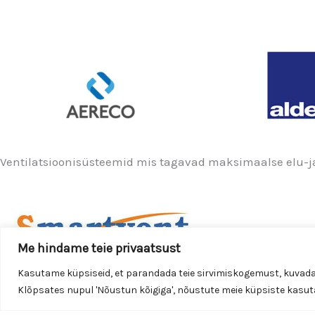
Vents Quiet-Style 100 T1
Vents Quiet-Style 100 TH
Ventilatsioonisüsteemid mis tagavad maksimaalse elu-ja
Me hindame teie privaatsust
Kasutame küpsiseid, et parandada teie sirvimiskogemust, kuvada i
Klõpsates nupul 'Nõustun kõigiga', nõustute meie küpsiste kasu
Smartvent Group OÜ
Reg.nr. 12535835