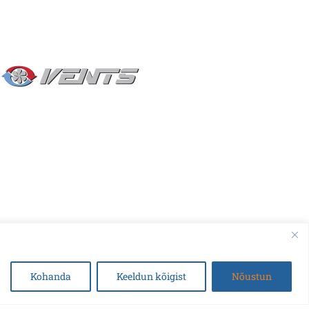
Vents Quiet-Style 100 T1
Vents Quiet-Style 100 
Kohanda
Keeldun kõigist
Nõustun