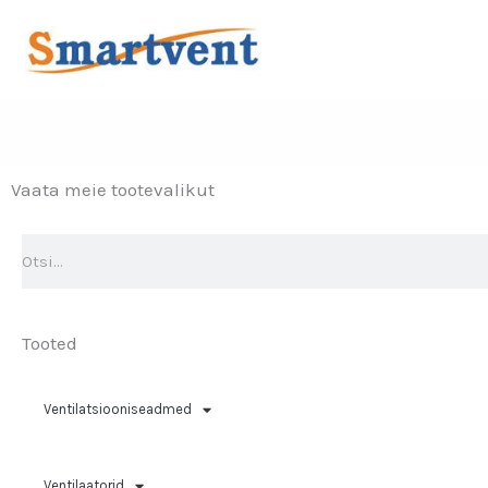
Skip
to
content
Vaata meie tootevalikut
Search
Tooted
Ventilatsiooniseadmed
Ventilaatorid