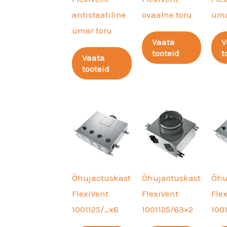
antistaatiline
ovaalne toru
üma
ümar toru
Vaata
V
tooteid
t
Vaata
tooteid
Õhujaotuskast
Õhujaotuskast
Õhu
FlexiVent
FlexiVent
Fle
1001125/…x6
1001125/63×2
100