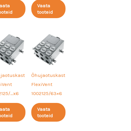
aata
Vaata
ooteid
tooteid
jaotuskast
Õhujaotuskast
xiVent
FlexiVent
2125/…x6
1002125/63×6
aata
Vaata
ooteid
tooteid